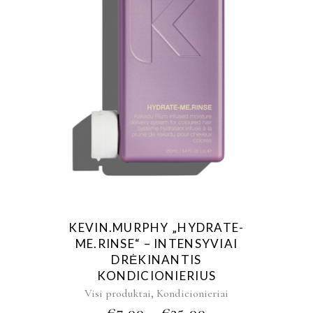
KEVIN.MURPHY „HYDRATE-
ME.RINSE“ – INTENSYVIAI
DRĖKINANTIS
KONDICIONIERIUS
,
Visi produktai
Kondicionieriai
€
7,00
–
€
35,00