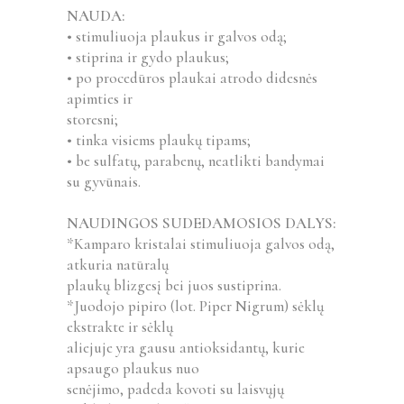
NAUDA:
• stimuliuoja plaukus ir galvos odą;
• stiprina ir gydo plaukus;
• po procedūros plaukai atrodo didesnės
apimties ir
storesni;
• tinka visiems plaukų tipams;
• be sulfatų, parabenų, neatlikti bandymai
su gyvūnais.
NAUDINGOS SUDEDAMOSIOS DALYS:
*Kamparo kristalai stimuliuoja galvos odą,
atkuria natūralų
plaukų blizgesį bei juos sustiprina.
*Juodojo pipiro (lot. Piper Nigrum) sėklų
ekstrakte ir sėklų
aliejuje yra gausu antioksidantų, kurie
apsaugo plaukus nuo
senėjimo, padeda kovoti su laisvųjų