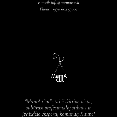
E-mail:
info@mamacut.lt
Phone :
+370 602 53002
"MamA Cut"- tai išskirtinė vieta,
subūrusi profesionalių stiliaus ir
įvaizdžio ekspertų komandą Kaune!