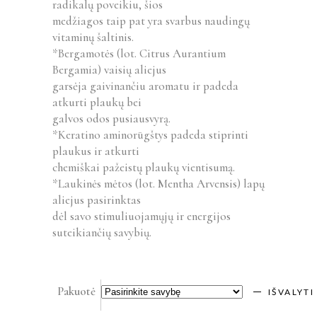
radikalų poveikiu, šios
medžiagos taip pat yra svarbus naudingų
vitaminų šaltinis.
*Bergamotės (lot. Citrus Aurantium
Bergamia) vaisių aliejus
garsėja gaivinančiu aromatu ir padeda
atkurti plaukų bei
galvos odos pusiausvyrą.
*Keratino aminorūgštys padeda stiprinti
plaukus ir atkurti
chemiškai pažeistų plaukų vientisumą.
*Laukinės mėtos (lot. Mentha Arvensis) lapų
aliejus pasirinktas
dėl savo stimuliuojamųjų ir energijos
suteikiančių savybių.
Pakuotė
IŠVALYTI