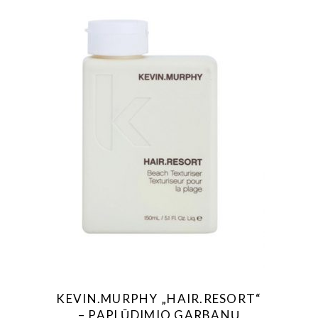
KEVIN.MURPHY „HAIR.RESORT“
– PAPLŪDIMIO GARBANŲ