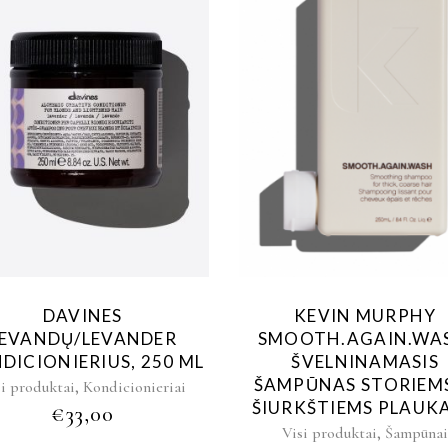
DAVINES
KEVIN MURPHY
LEVANDŲ/LEVANDER
SMOOTH.AGAIN.WA
DICIONIERIUS, 250 ML
ŠVELNINAMASIS
ŠAMPŪNAS STORIEMS
,
si produktai
Kondicionieriai
ŠIURKŠTIEMS PLAUK
€
33,00
,
Visi produktai
Šampūna