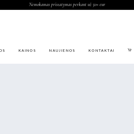
Nemokamas pristatymas perkant už 50+ eur
OS
KAINOS
NAUJIENOS
KONTAKTAI