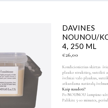
DAVINES
NOUNOU/KO
4, 250 ML
€
26,00
Kondicionierius skirtas švi
plauko struktūrą, suteikti 
švelniai valo plaukus, sute
atkurdama natūralų švelnumą
Kaip naudoti?
Po NOUNOU šampūno užtepk
Palikite 5-10 minutes, peršu