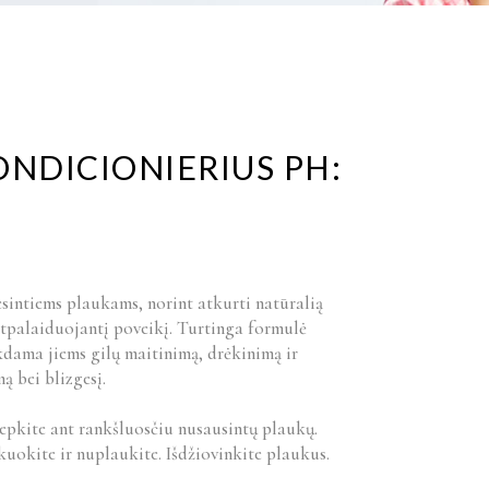
NDICIONIERIUS PH:
esintiems plaukams, norint atkurti natūralią
atpalaiduojantį poveikį. Turtinga formulė
ikdama jiems gilų maitinimą, drėkinimą ir
 bei blizgesį.
ite ant rankšluosčiu nusausintų plaukų.
kuokite ir nuplaukite. Išdžiovinkite plaukus.