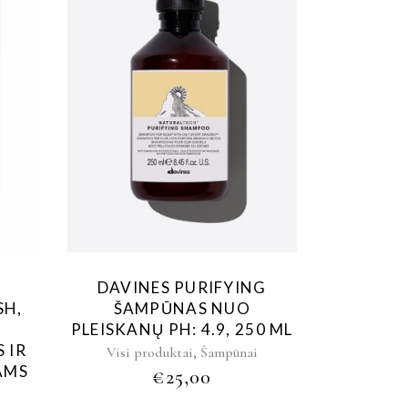
DAVINES PURIFYING
SH,
ŠAMPŪNAS NUO
PLEISKANŲ PH: 4.9, 250 ML
 IR
,
Visi produktai
Šampūnai
AMS
€
25,00
i