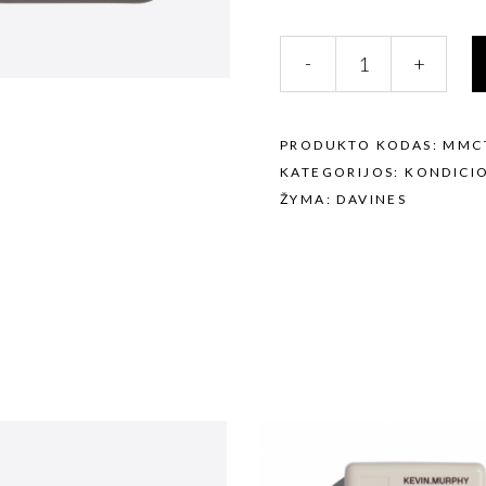
DAVINES
-
+
NOUNOU/KONDICIONIE
PH:
4,
250
PRODUKTO KODAS:
MMC
ML
KATEGORIJOS:
KONDICIO
quantity
ŽYMA:
DAVINES