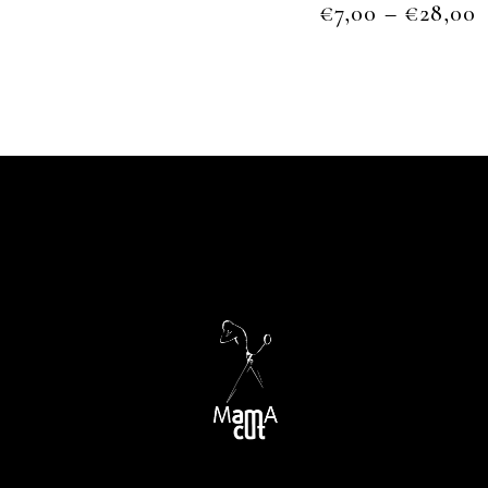
€
7,00
–
€
28,00