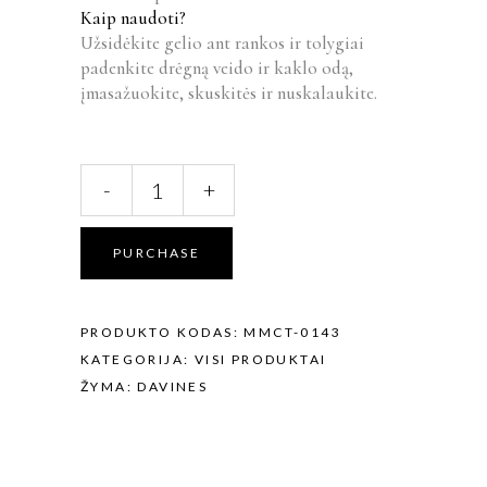
Kaip naudoti?
Užsidėkite gelio ant rankos ir tolygiai
padenkite drėgną veido ir kaklo odą,
įmasažuokite, skuskitės ir nuskalaukite.
DAVINES
-
+
PASTA&LOVE
MINKŠTINANTIS
SKUTIMOSI
PURCHASE
GELIS,
200
ML
PRODUKTO KODAS:
MMCT-0143
quantity
KATEGORIJA:
VISI PRODUKTAI
ŽYMA:
DAVINES