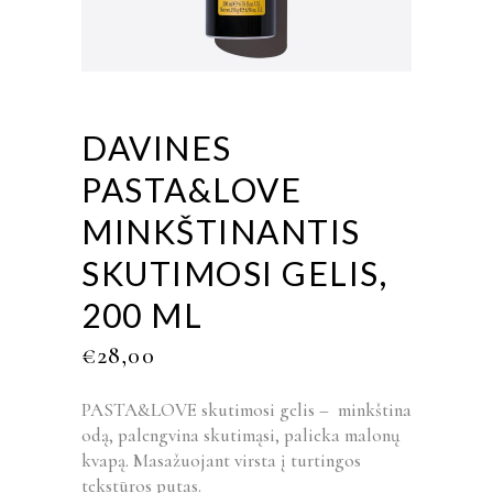
DAVINES
PASTA&LOVE
MINKŠTINANTIS
SKUTIMOSI GELIS,
200 ML
€
28,00
PASTA&LOVE skutimosi gelis – minkština
odą, palengvina skutimąsi, palieka malonų
kvapą. Masažuojant virsta į turtingos
tekstūros putas.